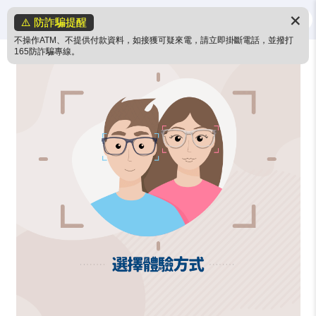
✕
⚠️ 防詐騙提醒
不操作ATM、不提供付款資料，如接獲可疑來電，請立即掛斷電話，並撥打
165防詐騙專線。