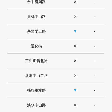
台中復興路
✕
-
員林中山路
✕
-
基隆愛三路
▼
-
通化街
✕
-
三重正義北路
✕
-
蘆洲中山二路
✕
-
楠梓軍校路
▼
-
淡水中山路
✕
-