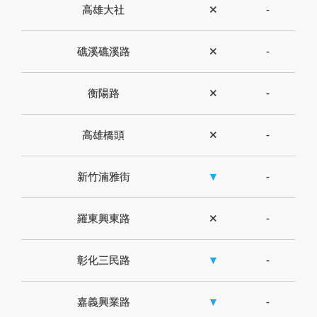
高雄大社
✕
-
礁溪礁溪路
✕
-
衡陽路
✕
-
高雄橋頭
✕
-
新竹湳雅街
▼
-
羅東興東路
✕
-
彰化三民路
▼
-
嘉義興業路
▼
-