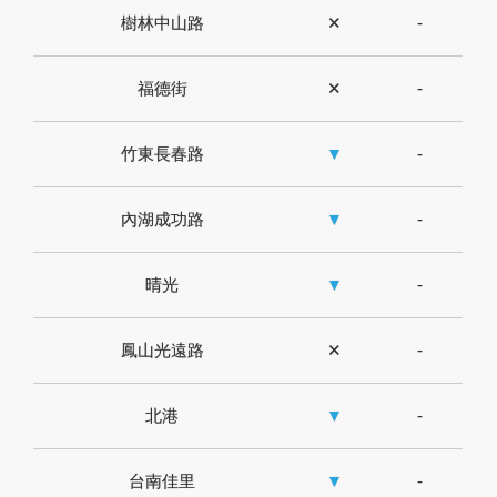
樹林中山路
✕
-
福德街
✕
-
竹東長春路
▼
-
內湖成功路
▼
-
晴光
▼
-
鳳山光遠路
✕
-
北港
▼
-
台南佳里
▼
-