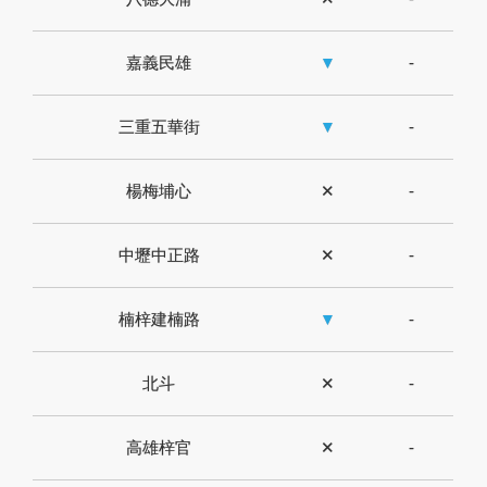
嘉義民雄
▼
-
三重五華街
▼
-
楊梅埔心
✕
-
中壢中正路
✕
-
楠梓建楠路
▼
-
北斗
✕
-
高雄梓官
✕
-