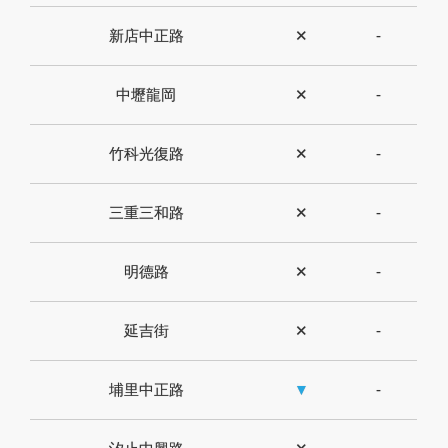
新店中正路
✕
-
中壢龍岡
✕
-
竹科光復路
✕
-
三重三和路
✕
-
明德路
✕
-
延吉街
✕
-
埔里中正路
▼
-