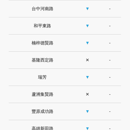
台中河南路
▼
-
和平東路
▼
-
楠梓德賢路
▼
-
基隆西定路
✕
-
瑞芳
▼
-
蘆洲集賢路
✕
-
豐原成功路
▼
-
高雄新田路
▼
-