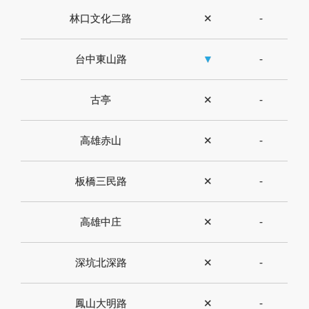
林口文化二路
✕
-
台中東山路
▼
-
古亭
✕
-
高雄赤山
✕
-
板橋三民路
✕
-
高雄中庄
✕
-
深坑北深路
✕
-
鳳山大明路
✕
-