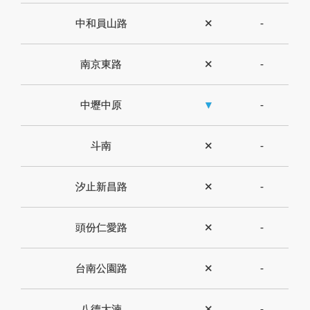
中和員山路
✕
-
南京東路
✕
-
中壢中原
▼
-
斗南
✕
-
汐止新昌路
✕
-
頭份仁愛路
✕
-
台南公園路
✕
-
八德大湳
✕
-