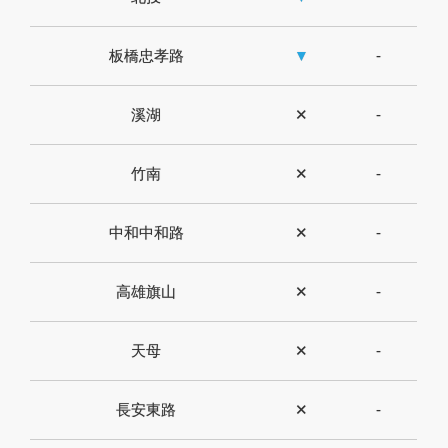
板橋忠孝路
▼
-
溪湖
✕
-
竹南
✕
-
中和中和路
✕
-
高雄旗山
✕
-
天母
✕
-
長安東路
✕
-