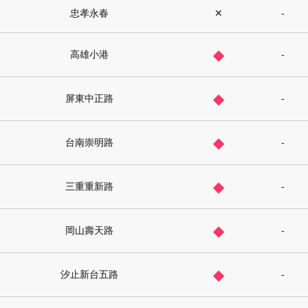
忠孝永春
✕
-
◆
高雄小港
-
◆
屏東中正路
-
◆
台南崇明路
-
◆
三重重新路
-
◆
岡山壽天路
-
◆
汐止新台五路
-