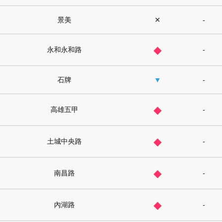
景美
✕
-
◆
永和永和路
-
石牌
▼
-
◆
高雄五甲
-
◆
土城中央路
-
◆
南昌路
-
◆
內湖路
-