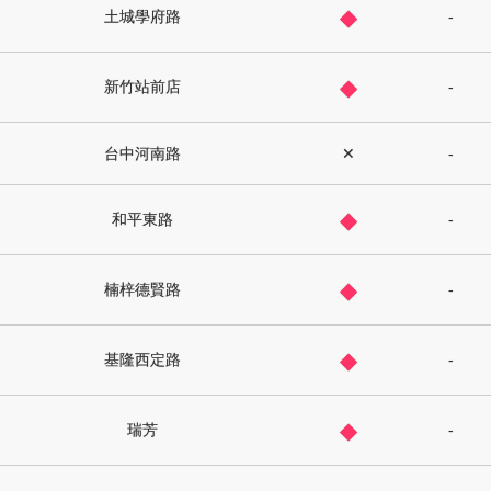
◆
土城學府路
-
◆
新竹站前店
-
台中河南路
✕
-
◆
和平東路
-
◆
楠梓德賢路
-
◆
基隆西定路
-
◆
瑞芳
-