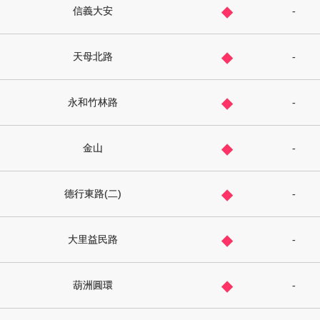
◆
信義大安
-
◆
天母北路
-
◆
永和竹林路
-
◆
金山
-
◆
德行東路(二)
-
◆
大里益民路
-
◆
葫洲圓環
-