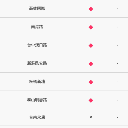
◆
高雄國際
-
◆
南港路
-
◆
台中漢口路
-
◆
新莊民安路
-
◆
板橋新埔
-
◆
泰山明志路
-
台南永康
✕
-