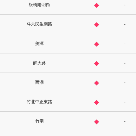
◆
板橋陽明街
-
◆
斗六民生南路
-
◆
劍潭
-
◆
師大路
-
◆
西湖
-
◆
竹北中正東路
-
◆
竹圍
-