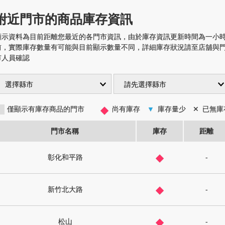
附近門市的商品庫存資訊
顯示資料為目前距離您最近的各門市資訊，由於庫存資訊更新時間為一小
前，實際庫存數量有可能與目前顯示數量不同，詳細庫存狀況請至店舖與
市人員確認
◆
僅顯示有庫存商品的門市
尚有庫存
▼
庫存量少
✕
已無庫
門市名稱
庫存
距離
◆
彰化和平路
-
◆
新竹北大路
-
◆
松山
-