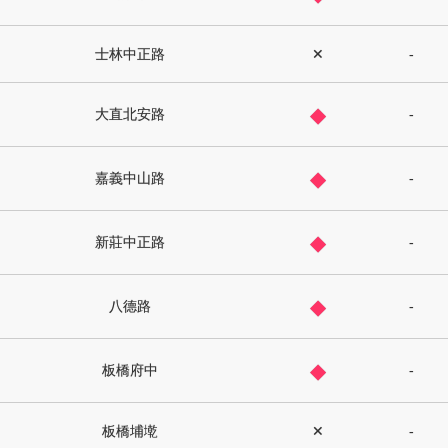
士林中正路
✕
-
◆
大直北安路
-
◆
嘉義中山路
-
◆
新莊中正路
-
◆
八德路
-
◆
板橋府中
-
板橋埔墘
✕
-