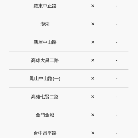
羅東中正路
✕
-
澎湖
✕
-
新屋中山路
✕
-
高雄大昌二路
✕
-
鳳山中山路(一)
✕
-
高雄七賢二路
✕
-
金門金城
✕
-
台中昌平路
✕
-