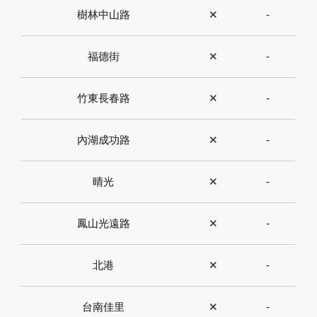
樹林中山路
✕
-
福德街
✕
-
竹東長春路
✕
-
內湖成功路
✕
-
晴光
✕
-
鳳山光遠路
✕
-
北港
✕
-
台南佳里
✕
-