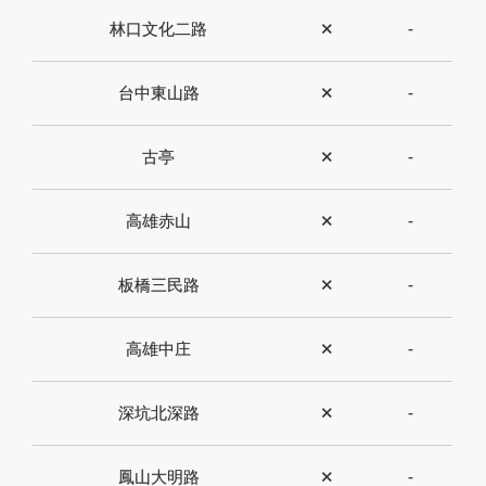
林口文化二路
✕
-
台中東山路
✕
-
古亭
✕
-
高雄赤山
✕
-
板橋三民路
✕
-
高雄中庄
✕
-
深坑北深路
✕
-
鳳山大明路
✕
-