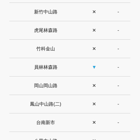
新竹中山路
✕
-
虎尾林森路
✕
-
竹科金山
✕
-
員林林森路
▼
-
岡山岡山路
✕
-
鳳山中山路(二)
✕
-
台南新市
✕
-