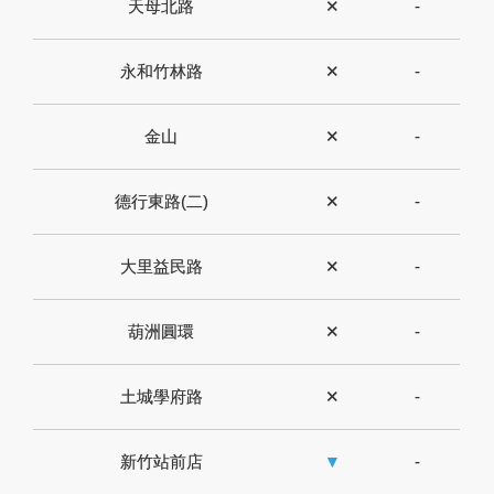
天母北路
✕
-
永和竹林路
✕
-
金山
✕
-
德行東路(二)
✕
-
大里益民路
✕
-
葫洲圓環
✕
-
土城學府路
✕
-
新竹站前店
▼
-