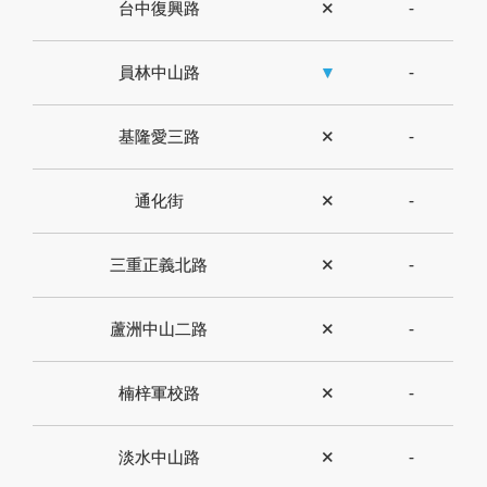
台中復興路
✕
-
員林中山路
▼
-
基隆愛三路
✕
-
通化街
✕
-
三重正義北路
✕
-
蘆洲中山二路
✕
-
楠梓軍校路
✕
-
淡水中山路
✕
-