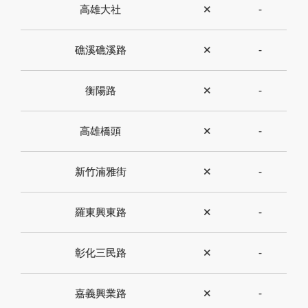
高雄大社
✕
-
礁溪礁溪路
✕
-
衡陽路
✕
-
高雄橋頭
✕
-
新竹湳雅街
✕
-
羅東興東路
✕
-
彰化三民路
✕
-
嘉義興業路
✕
-