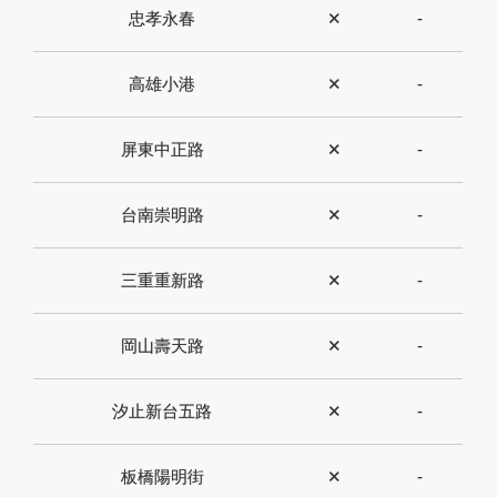
忠孝永春
✕
-
高雄小港
✕
-
屏東中正路
✕
-
台南崇明路
✕
-
三重重新路
✕
-
岡山壽天路
✕
-
汐止新台五路
✕
-
板橋陽明街
✕
-