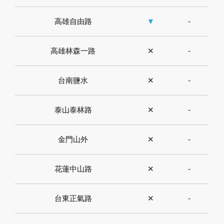
高雄自由路
▼
-
高雄林森一路
✕
-
台南鹽水
✕
-
泰山泰林路
✕
-
金門山外
✕
-
花蓮中山路
✕
-
台東正氣路
✕
-