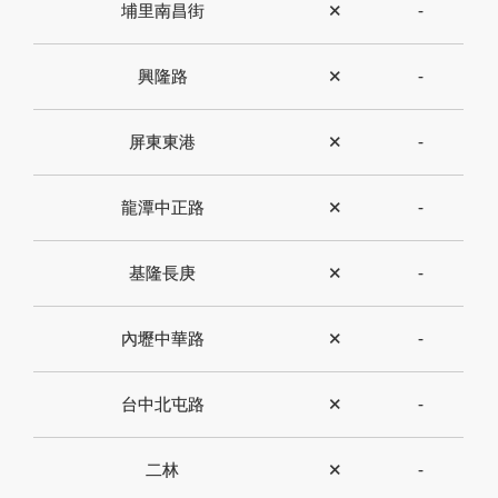
埔里南昌街
✕
-
興隆路
✕
-
屏東東港
✕
-
龍潭中正路
✕
-
基隆長庚
✕
-
內壢中華路
✕
-
台中北屯路
✕
-
二林
✕
-