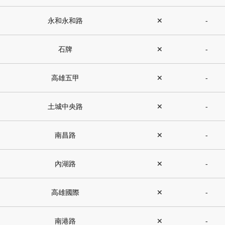
永和永和路
✕
-
石牌
✕
-
高雄五甲
✕
-
土城中央路
✕
-
南昌路
✕
-
內湖路
✕
-
高雄國際
✕
-
南港路
✕
-