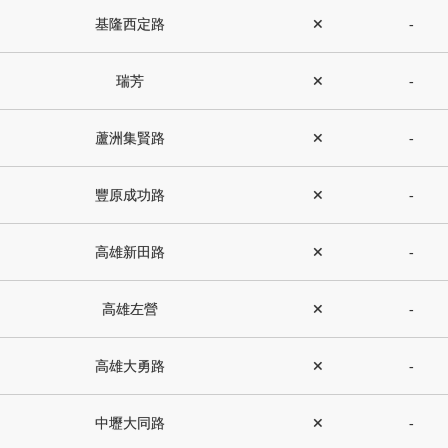
基隆西定路
✕
-
瑞芳
✕
-
蘆洲集賢路
✕
-
豐原成功路
✕
-
高雄新田路
✕
-
高雄左營
✕
-
高雄大勇路
✕
-
中壢大同路
✕
-