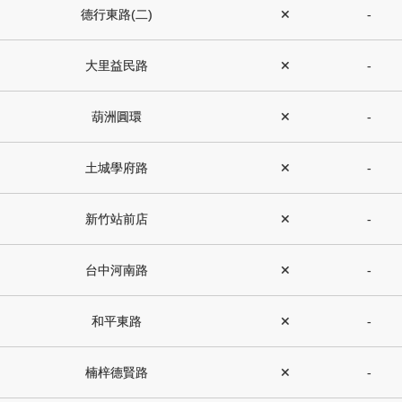
德行東路(二)
✕
-
大里益民路
✕
-
葫洲圓環
✕
-
土城學府路
✕
-
新竹站前店
✕
-
台中河南路
✕
-
和平東路
✕
-
楠梓德賢路
✕
-