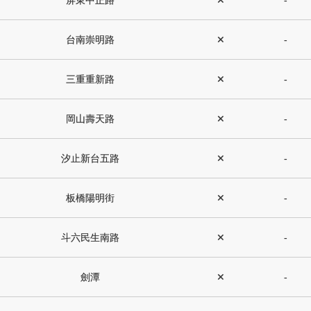
屏東中正路
✕
-
台南崇明路
✕
-
三重重新路
✕
-
岡山壽天路
✕
-
汐止新台五路
✕
-
板橋陽明街
✕
-
斗六民生南路
✕
-
劍潭
✕
-