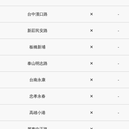
台中漢口路
✕
-
新莊民安路
✕
-
板橋新埔
✕
-
泰山明志路
✕
-
台南永康
✕
-
忠孝永春
✕
-
高雄小港
✕
-