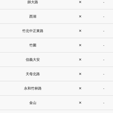
師大路
✕
-
西湖
✕
-
竹北中正東路
✕
-
竹圍
✕
-
信義大安
✕
-
天母北路
✕
-
永和竹林路
✕
-
金山
✕
-