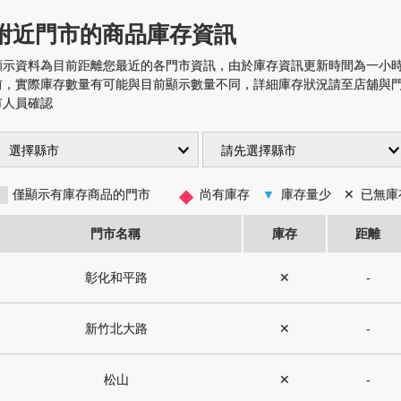
附近門市的商品庫存資訊
顯示資料為目前距離您最近的各門市資訊，由於庫存資訊更新時間為一小
前，實際庫存數量有可能與目前顯示數量不同，詳細庫存狀況請至店舖與
市人員確認
◆
僅顯示有庫存商品的門市
尚有庫存
▼
庫存量少
✕
已無庫
門市名稱
庫存
距離
彰化和平路
✕
-
新竹北大路
✕
-
松山
✕
-