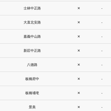
士林中正路
✕
-
大直北安路
✕
-
嘉義中山路
✕
-
新莊中正路
✕
-
八德路
✕
-
板橋府中
✕
-
板橋埔墘
✕
-
景美
✕
-