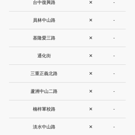
台中復興路
✕
-
員林中山路
✕
-
基隆愛三路
✕
-
通化街
✕
-
三重正義北路
✕
-
蘆洲中山二路
✕
-
楠梓軍校路
✕
-
淡水中山路
✕
-