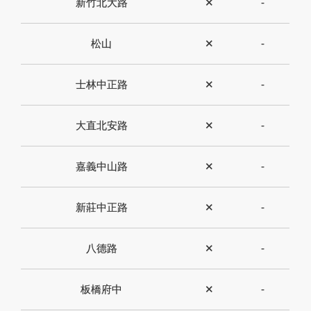
新竹北大路
✕
-
松山
✕
-
士林中正路
✕
-
大直北安路
✕
-
嘉義中山路
✕
-
新莊中正路
✕
-
八德路
✕
-
板橋府中
✕
-