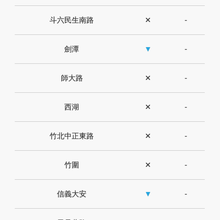
斗六民生南路
✕
-
劍潭
▼
-
師大路
✕
-
西湖
✕
-
竹北中正東路
✕
-
竹圍
✕
-
信義大安
▼
-