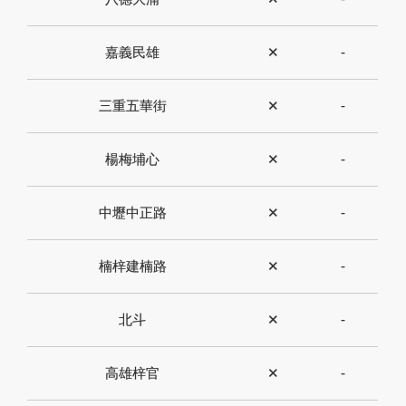
嘉義民雄
✕
-
三重五華街
✕
-
楊梅埔心
✕
-
中壢中正路
✕
-
楠梓建楠路
✕
-
北斗
✕
-
高雄梓官
✕
-