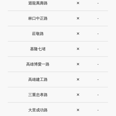
迴龍萬壽路
✕
-
林口中正路
✕
-
莊敬路
✕
-
基隆七堵
✕
-
高雄博愛一路
✕
-
高雄建工路
✕
-
三重忠孝路
✕
-
大里成功路
✕
-