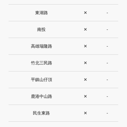
東湖路
✕
-
南投
✕
-
高雄瑞隆路
✕
-
竹北三民路
✕
-
平鎮山仔頂
✕
-
鹿港中山路
✕
-
民生東路
✕
-