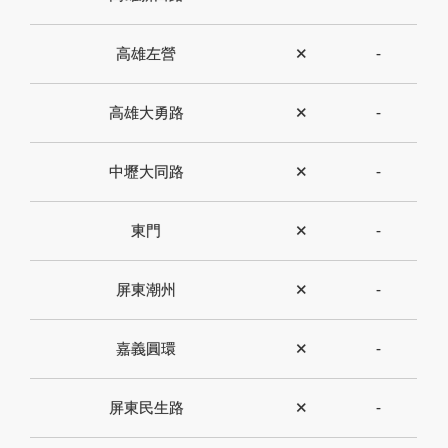
高雄左營
✕
-
高雄大勇路
✕
-
中壢大同路
✕
-
東門
✕
-
屏東潮州
✕
-
嘉義圓環
✕
-
屏東民生路
✕
-