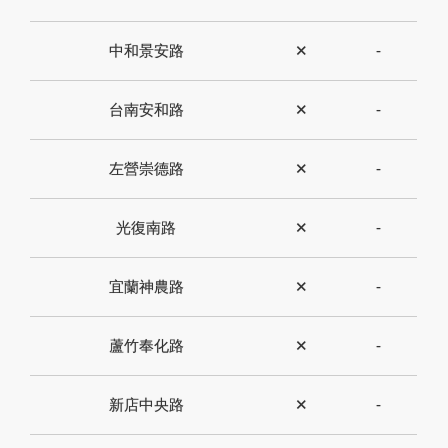
中和景安路
✕
-
台南安和路
✕
-
左營崇德路
✕
-
光復南路
✕
-
宜蘭神農路
✕
-
蘆竹奉化路
✕
-
新店中央路
✕
-