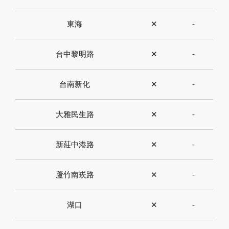
東海
✕
-
台中黎明路
✕
-
台南新化
✕
-
大雅民生路
✕
-
新莊中港路
✕
-
蘆竹南崁路
✕
-
湖口
✕
-