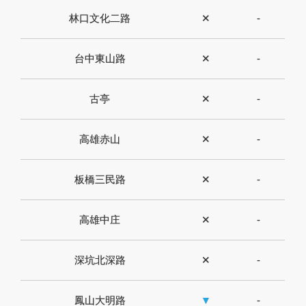
林口文化二路
✕
-
台中東山路
✕
-
古亭
✕
-
高雄赤山
✕
-
板橋三民路
✕
-
高雄中庄
✕
-
深坑北深路
✕
-
鳳山大明路
▼
-