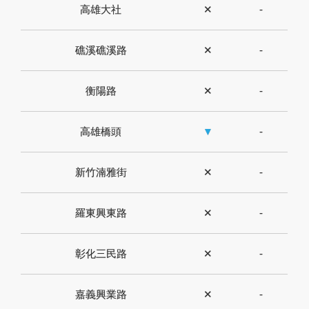
高雄大社
✕
-
礁溪礁溪路
✕
-
衡陽路
✕
-
高雄橋頭
▼
-
新竹湳雅街
✕
-
羅東興東路
✕
-
彰化三民路
✕
-
嘉義興業路
✕
-