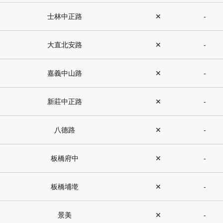
士林中正路
✕
-
大直北安路
✕
-
嘉義中山路
✕
-
新莊中正路
✕
-
八德路
✕
-
板橋府中
✕
-
板橋埔墘
✕
-
景美
✕
-