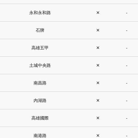
永和永和路
✕
-
石牌
✕
-
高雄五甲
✕
-
土城中央路
✕
-
南昌路
✕
-
內湖路
✕
-
高雄國際
✕
-
南港路
✕
-