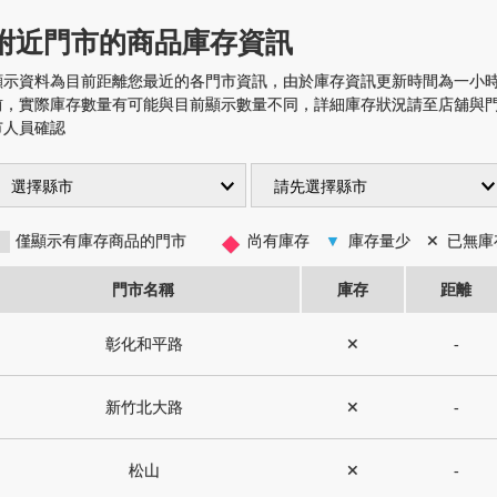
附近門市的商品庫存資訊
顯示資料為目前距離您最近的各門市資訊，由於庫存資訊更新時間為一小
前，實際庫存數量有可能與目前顯示數量不同，詳細庫存狀況請至店舖與
市人員確認
◆
僅顯示有庫存商品的門市
尚有庫存
▼
庫存量少
✕
已無庫
門市名稱
庫存
距離
彰化和平路
✕
-
新竹北大路
✕
-
松山
✕
-