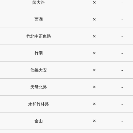
師大路
✕
-
西湖
✕
-
竹北中正東路
✕
-
竹圍
✕
-
信義大安
✕
-
天母北路
✕
-
永和竹林路
✕
-
金山
✕
-