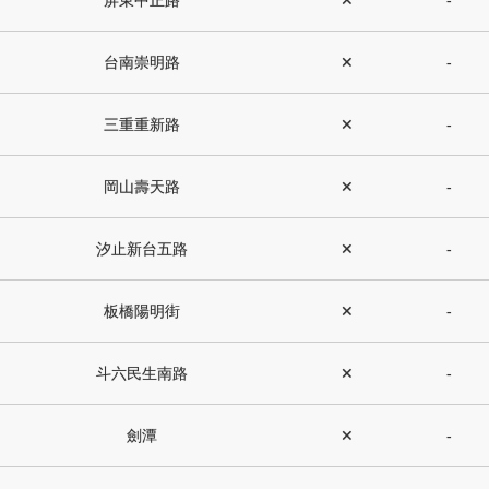
屏東中正路
✕
-
台南崇明路
✕
-
三重重新路
✕
-
岡山壽天路
✕
-
汐止新台五路
✕
-
板橋陽明街
✕
-
斗六民生南路
✕
-
劍潭
✕
-