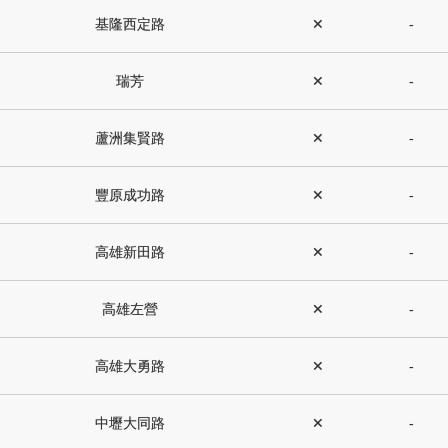
基隆西定路
✕
-
瑞芳
✕
-
蘆洲集賢路
✕
-
豐原成功路
✕
-
高雄新田路
✕
-
高雄左營
✕
-
高雄大勇路
✕
-
中壢大同路
✕
-