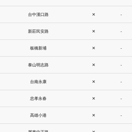
台中漢口路
✕
-
新莊民安路
✕
-
板橋新埔
✕
-
泰山明志路
✕
-
台南永康
✕
-
忠孝永春
✕
-
高雄小港
✕
-