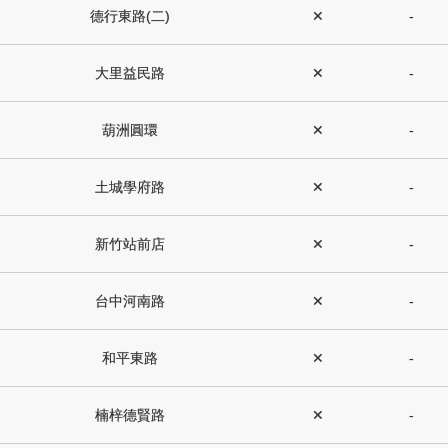
德行東路(二)
✕
-
大里益民路
✕
-
葫洲圓環
✕
-
土城學府路
✕
-
新竹站前店
✕
-
台中河南路
✕
-
和平東路
✕
-
楠梓德賢路
✕
-