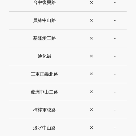
台中復興路
✕
-
員林中山路
✕
-
基隆愛三路
✕
-
通化街
✕
-
三重正義北路
✕
-
蘆洲中山二路
✕
-
楠梓軍校路
✕
-
淡水中山路
✕
-