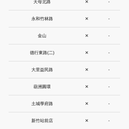
天母北路
✕
-
永和竹林路
✕
-
金山
✕
-
德行東路(二)
✕
-
大里益民路
✕
-
葫洲圓環
✕
-
土城學府路
✕
-
新竹站前店
✕
-