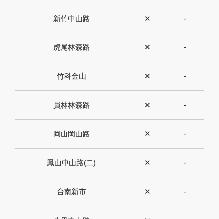
新竹中山路
✕
-
虎尾林森路
✕
-
竹科金山
✕
-
員林林森路
✕
-
岡山岡山路
✕
-
鳳山中山路(二)
✕
-
台南新市
✕
-