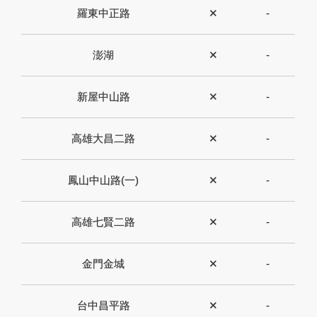
羅東中正路
✕
-
澎湖
✕
-
新屋中山路
✕
-
高雄大昌二路
✕
-
鳳山中山路(一)
✕
-
高雄七賢二路
✕
-
金門金城
✕
-
台中昌平路
✕
-