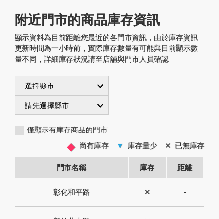
附近門市的商品庫存資訊
顯示資料為目前距離您最近的各門市資訊，由於庫存資訊
更新時間為一小時前，實際庫存數量有可能與目前顯示數
量不同，詳細庫存狀況請至店舖與門市人員確認
僅顯示有庫存商品的門市
◆
尚有庫存
▼
庫存量少
✕
已無庫存
門市名稱
庫存
距離
彰化和平路
✕
-