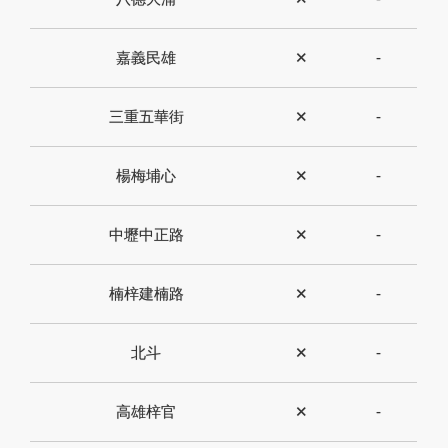
嘉義民雄
✕
-
三重五華街
✕
-
楊梅埔心
✕
-
中壢中正路
✕
-
楠梓建楠路
✕
-
北斗
✕
-
高雄梓官
✕
-