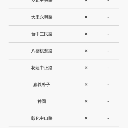
汐止中興路
✕
-
大里永興路
✕
-
台中三民路
✕
-
八德桃鶯路
✕
-
花蓮中正路
✕
-
嘉義朴子
✕
-
神岡
✕
-
彰化中山路
✕
-