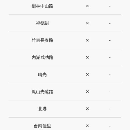
樹林中山路
✕
-
福德街
✕
-
竹東長春路
✕
-
內湖成功路
✕
-
晴光
✕
-
鳳山光遠路
✕
-
北港
✕
-
台南佳里
✕
-