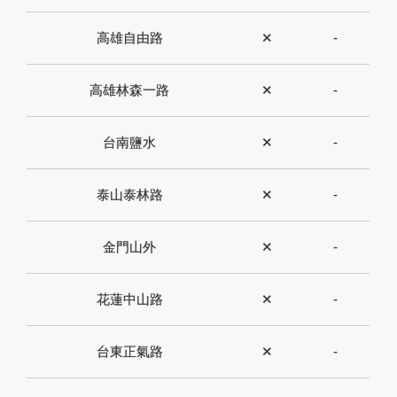
高雄自由路
✕
-
高雄林森一路
✕
-
台南鹽水
✕
-
泰山泰林路
✕
-
金門山外
✕
-
花蓮中山路
✕
-
台東正氣路
✕
-