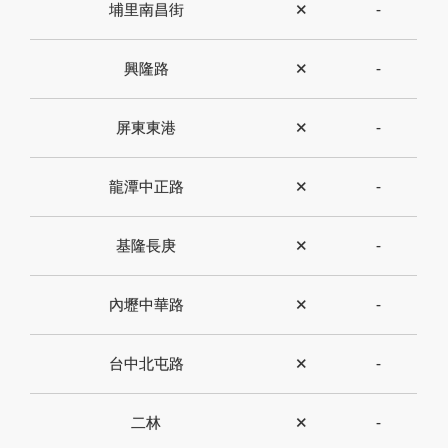
埔里南昌街
✕
-
興隆路
✕
-
屏東東港
✕
-
龍潭中正路
✕
-
基隆長庚
✕
-
內壢中華路
✕
-
台中北屯路
✕
-
二林
✕
-