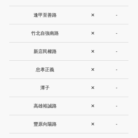
逢甲至善路
✕
-
竹北自強南路
✕
-
新店民權路
✕
-
忠孝正義
✕
-
潭子
✕
-
高雄裕誠路
✕
-
豐原向陽路
✕
-