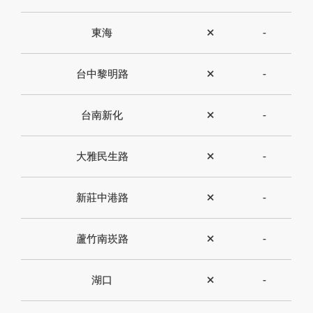
東海
✕
-
台中黎明路
✕
-
台南新化
✕
-
大雅民生路
✕
-
新莊中港路
✕
-
蘆竹南崁路
✕
-
湖口
✕
-