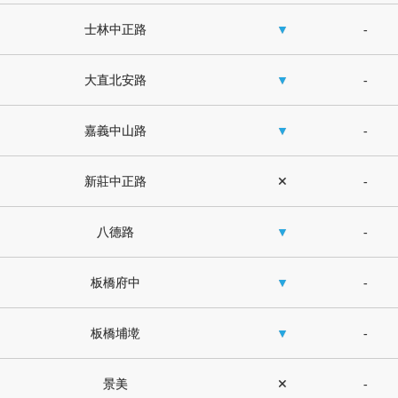
士林中正路
▼
-
大直北安路
▼
-
嘉義中山路
▼
-
新莊中正路
✕
-
八德路
▼
-
板橋府中
▼
-
板橋埔墘
▼
-
景美
✕
-