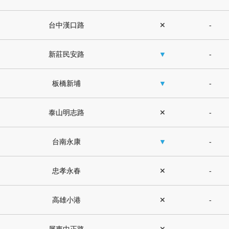
台中漢口路
✕
-
新莊民安路
▼
-
板橋新埔
▼
-
泰山明志路
✕
-
台南永康
▼
-
忠孝永春
✕
-
高雄小港
✕
-