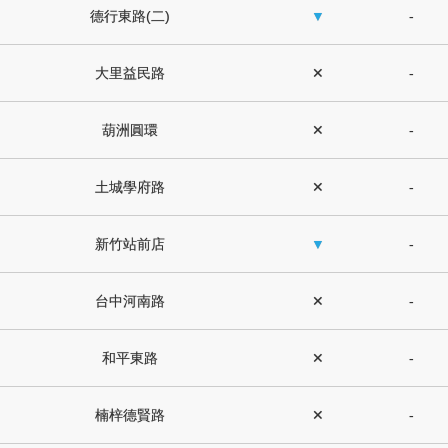
德行東路(二)
▼
-
大里益民路
✕
-
葫洲圓環
✕
-
土城學府路
✕
-
新竹站前店
▼
-
台中河南路
✕
-
和平東路
✕
-
楠梓德賢路
✕
-