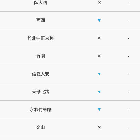
師大路
✕
-
西湖
▼
-
竹北中正東路
✕
-
竹圍
✕
-
信義大安
▼
-
天母北路
▼
-
永和竹林路
▼
-
金山
✕
-