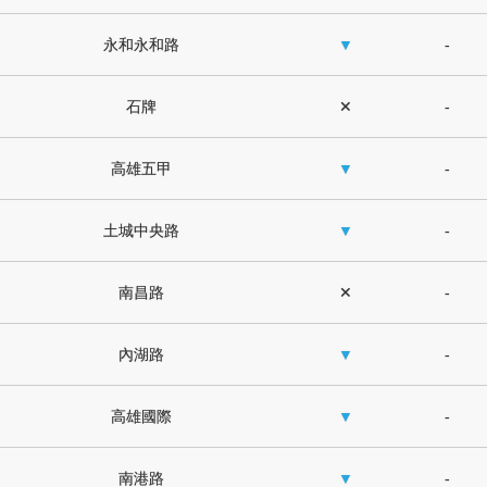
永和永和路
▼
-
石牌
✕
-
高雄五甲
▼
-
土城中央路
▼
-
南昌路
✕
-
內湖路
▼
-
高雄國際
▼
-
南港路
▼
-