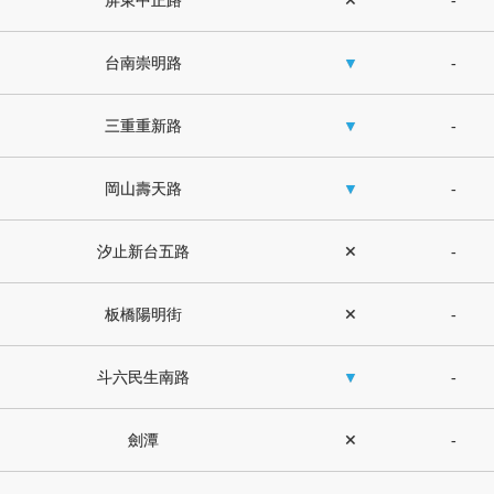
屏東中正路
✕
-
台南崇明路
▼
-
三重重新路
▼
-
岡山壽天路
▼
-
汐止新台五路
✕
-
板橋陽明街
✕
-
斗六民生南路
▼
-
劍潭
✕
-