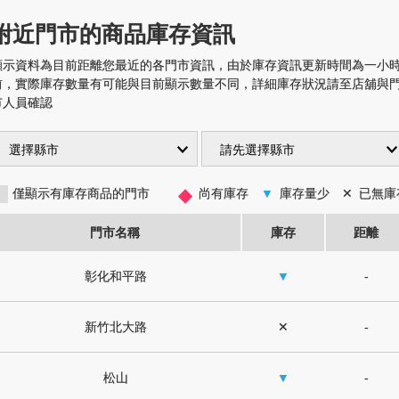
附近門市的商品庫存資訊
顯示資料為目前距離您最近的各門市資訊，由於庫存資訊更新時間為一小
前，實際庫存數量有可能與目前顯示數量不同，詳細庫存狀況請至店舖與
市人員確認
◆
僅顯示有庫存商品的門市
尚有庫存
▼
庫存量少
✕
已無庫
門市名稱
庫存
距離
彰化和平路
▼
-
新竹北大路
✕
-
松山
▼
-