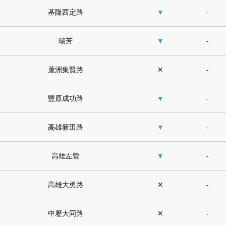
基隆西定路
▼
-
瑞芳
▼
-
蘆洲集賢路
✕
-
豐原成功路
▼
-
高雄新田路
▼
-
高雄左營
▼
-
高雄大勇路
✕
-
中壢大同路
✕
-