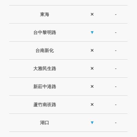
東海
✕
-
台中黎明路
▼
-
台南新化
✕
-
大雅民生路
✕
-
新莊中港路
✕
-
蘆竹南崁路
✕
-
湖口
▼
-