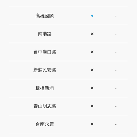
高雄國際
▼
-
南港路
✕
-
台中漢口路
✕
-
新莊民安路
✕
-
板橋新埔
✕
-
泰山明志路
✕
-
台南永康
✕
-