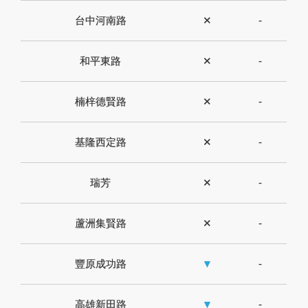
台中河南路
✕
-
和平東路
✕
-
楠梓德賢路
✕
-
基隆西定路
✕
-
瑞芳
✕
-
蘆洲集賢路
✕
-
豐原成功路
▼
-
高雄新田路
▼
-