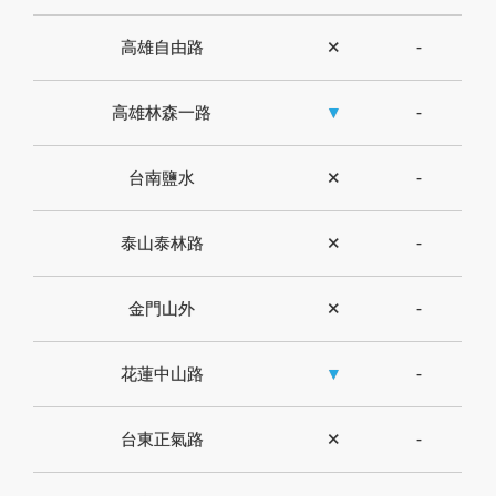
高雄自由路
✕
-
高雄林森一路
▼
-
台南鹽水
✕
-
泰山泰林路
✕
-
金門山外
✕
-
花蓮中山路
▼
-
台東正氣路
✕
-