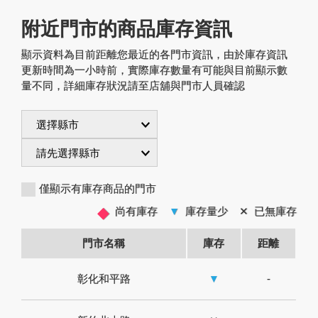
附近門市的商品庫存資訊
顯示資料為目前距離您最近的各門市資訊，由於庫存資訊
更新時間為一小時前，實際庫存數量有可能與目前顯示數
量不同，詳細庫存狀況請至店舖與門市人員確認
僅顯示有庫存商品的門市
◆
尚有庫存
▼
庫存量少
✕
已無庫存
門市名稱
庫存
距離
彰化和平路
▼
-