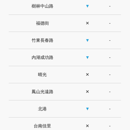
樹林中山路
▼
-
福德街
✕
-
竹東長春路
▼
-
內湖成功路
▼
-
晴光
✕
-
鳳山光遠路
✕
-
北港
▼
-
台南佳里
✕
-