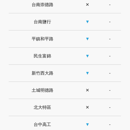
台南崇德路
✕
-
台南鹽行
▼
-
平鎮和平路
▼
-
民生富錦
▼
-
新竹西大路
▼
-
土城明德路
✕
-
北大特區
✕
-
台中高工
▼
-