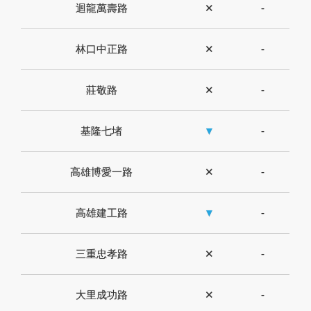
迴龍萬壽路
✕
-
林口中正路
✕
-
莊敬路
✕
-
基隆七堵
▼
-
高雄博愛一路
✕
-
高雄建工路
▼
-
三重忠孝路
✕
-
大里成功路
✕
-