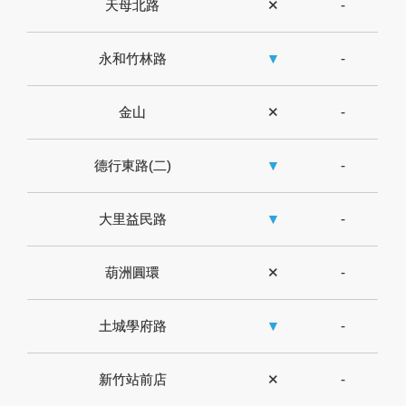
天母北路
✕
-
永和竹林路
▼
-
金山
✕
-
德行東路(二)
▼
-
大里益民路
▼
-
葫洲圓環
✕
-
土城學府路
▼
-
新竹站前店
✕
-