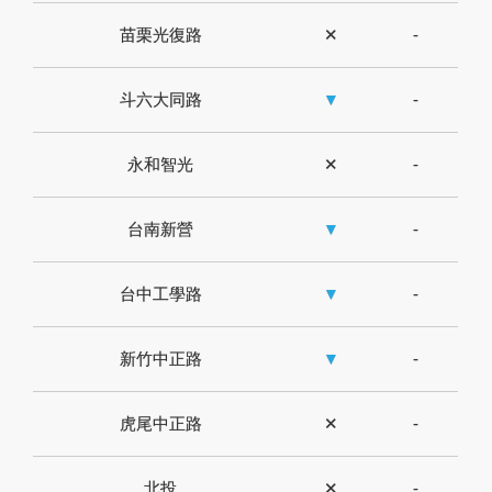
苗栗光復路
✕
-
斗六大同路
▼
-
永和智光
✕
-
台南新營
▼
-
台中工學路
▼
-
新竹中正路
▼
-
虎尾中正路
✕
-
北投
✕
-