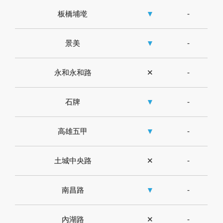
板橋埔墘
▼
-
景美
▼
-
永和永和路
✕
-
石牌
▼
-
高雄五甲
▼
-
土城中央路
✕
-
南昌路
▼
-
內湖路
✕
-