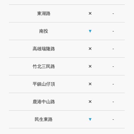
東湖路
✕
-
南投
▼
-
高雄瑞隆路
✕
-
竹北三民路
✕
-
平鎮山仔頂
✕
-
鹿港中山路
✕
-
民生東路
▼
-