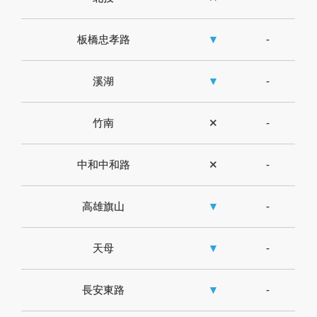
板橋忠孝路
▼
-
溪湖
▼
-
竹南
✕
-
中和中和路
✕
-
高雄旗山
▼
-
天母
▼
-
長安東路
▼
-