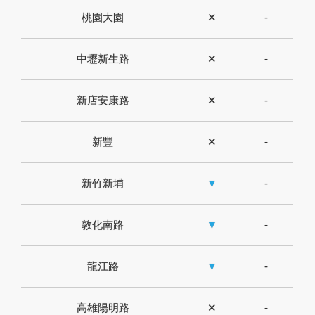
桃園大園
✕
-
中壢新生路
✕
-
新店安康路
✕
-
新豐
✕
-
新竹新埔
▼
-
敦化南路
▼
-
龍江路
▼
-
高雄陽明路
✕
-