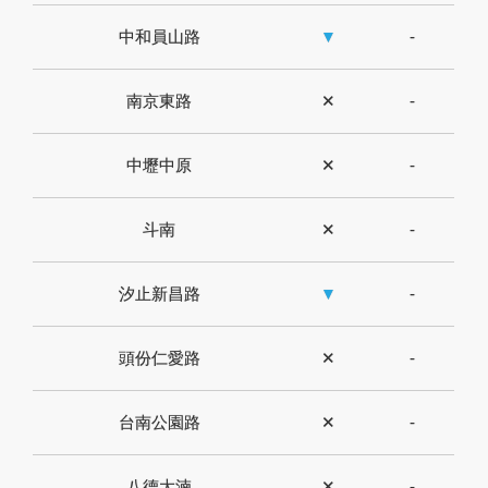
中和員山路
▼
-
南京東路
✕
-
中壢中原
✕
-
斗南
✕
-
汐止新昌路
▼
-
頭份仁愛路
✕
-
台南公園路
✕
-
八德大湳
✕
-