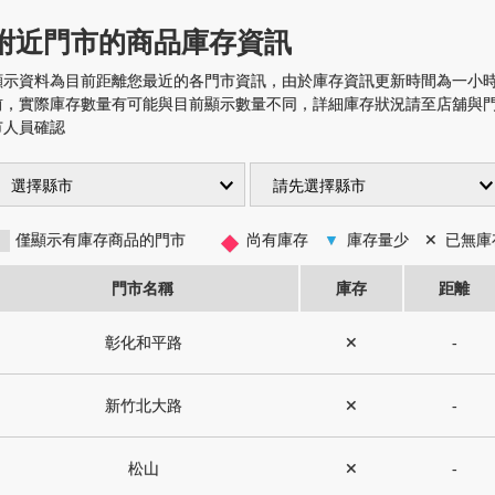
附近門市的商品庫存資訊
顯示資料為目前距離您最近的各門市資訊，由於庫存資訊更新時間為一小
前，實際庫存數量有可能與目前顯示數量不同，詳細庫存狀況請至店舖與
市人員確認
◆
僅顯示有庫存商品的門市
尚有庫存
▼
庫存量少
✕
已無庫
門市名稱
庫存
距離
彰化和平路
✕
-
新竹北大路
✕
-
松山
✕
-