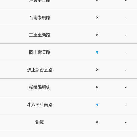
屏東中正路
✕
-
台南崇明路
✕
-
三重重新路
✕
-
岡山壽天路
▼
-
汐止新台五路
✕
-
板橋陽明街
✕
-
斗六民生南路
▼
-
劍潭
✕
-