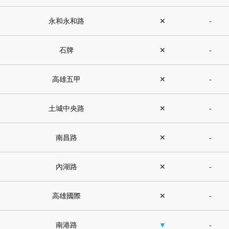
永和永和路
✕
-
石牌
✕
-
高雄五甲
✕
-
土城中央路
✕
-
南昌路
✕
-
內湖路
✕
-
高雄國際
✕
-
南港路
▼
-