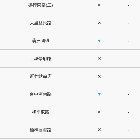
德行東路(二)
✕
-
大里益民路
✕
-
葫洲圓環
▼
-
土城學府路
✕
-
新竹站前店
✕
-
台中河南路
▼
-
和平東路
✕
-
楠梓德賢路
✕
-