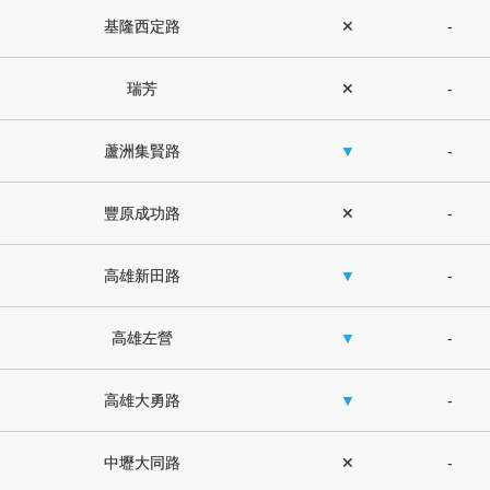
基隆西定路
✕
-
瑞芳
✕
-
蘆洲集賢路
▼
-
豐原成功路
✕
-
高雄新田路
▼
-
高雄左營
▼
-
高雄大勇路
▼
-
中壢大同路
✕
-