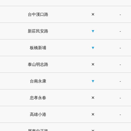
台中漢口路
✕
-
新莊民安路
▼
-
板橋新埔
▼
-
泰山明志路
✕
-
台南永康
▼
-
忠孝永春
✕
-
高雄小港
✕
-