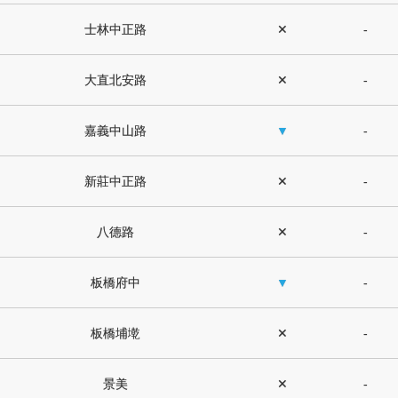
士林中正路
✕
-
大直北安路
✕
-
嘉義中山路
▼
-
新莊中正路
✕
-
八德路
✕
-
板橋府中
▼
-
板橋埔墘
✕
-
景美
✕
-