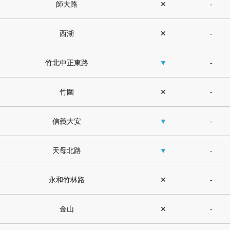
師大路
✕
-
西湖
✕
-
竹北中正東路
▼
-
竹圍
✕
-
信義大安
▼
-
天母北路
▼
-
永和竹林路
✕
-
金山
✕
-