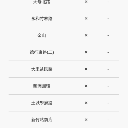
天母北路
✕
-
永和竹林路
✕
-
金山
✕
-
德行東路(二)
✕
-
大里益民路
✕
-
葫洲圓環
✕
-
土城學府路
✕
-
新竹站前店
✕
-