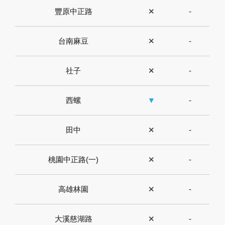
豐原中正路
✕
-
台南麻豆
✕
-
社子
✕
-
西螺
▼
-
田中
✕
-
桃園中正路(一)
✕
-
高雄林園
✕
-
大溪慈湖路
✕
-