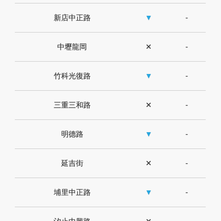
新店中正路
▼
-
中壢龍岡
✕
-
竹科光復路
▼
-
三重三和路
✕
-
明德路
▼
-
延吉街
✕
-
埔里中正路
▼
-