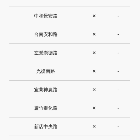
中和景安路
✕
-
台南安和路
✕
-
左營崇德路
✕
-
光復南路
✕
-
宜蘭神農路
✕
-
蘆竹奉化路
✕
-
新店中央路
✕
-