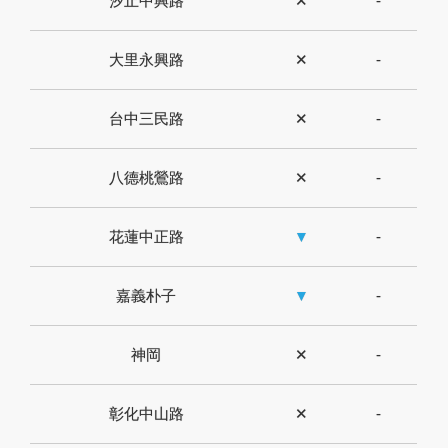
汐止中興路
✕
-
大里永興路
✕
-
台中三民路
✕
-
八德桃鶯路
✕
-
花蓮中正路
▼
-
嘉義朴子
▼
-
神岡
✕
-
彰化中山路
✕
-