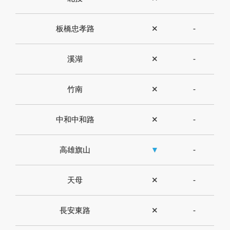
板橋忠孝路
✕
-
溪湖
✕
-
竹南
✕
-
中和中和路
✕
-
高雄旗山
▼
-
天母
✕
-
長安東路
✕
-