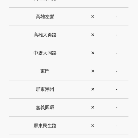
高雄左營
✕
-
高雄大勇路
✕
-
中壢大同路
✕
-
東門
✕
-
屏東潮州
✕
-
嘉義圓環
✕
-
屏東民生路
✕
-