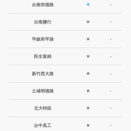
台南崇德路
▼
-
台南鹽行
✕
-
平鎮和平路
✕
-
民生富錦
✕
-
新竹西大路
✕
-
土城明德路
✕
-
北大特區
✕
-
台中高工
✕
-