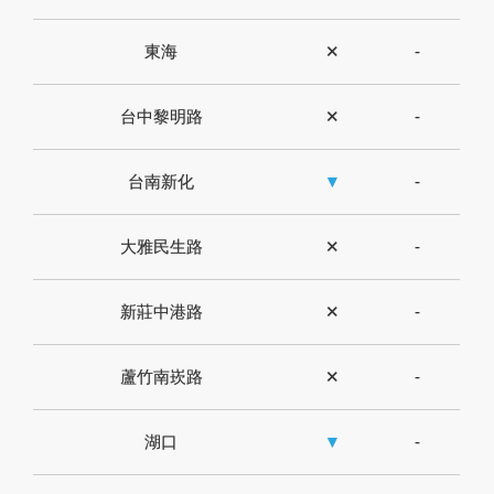
東海
✕
-
台中黎明路
✕
-
台南新化
▼
-
大雅民生路
✕
-
新莊中港路
✕
-
蘆竹南崁路
✕
-
湖口
▼
-