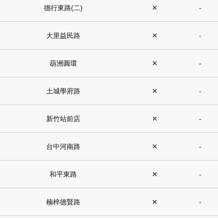
德行東路(二)
✕
-
大里益民路
✕
-
葫洲圓環
✕
-
土城學府路
✕
-
新竹站前店
✕
-
台中河南路
✕
-
和平東路
✕
-
楠梓德賢路
✕
-