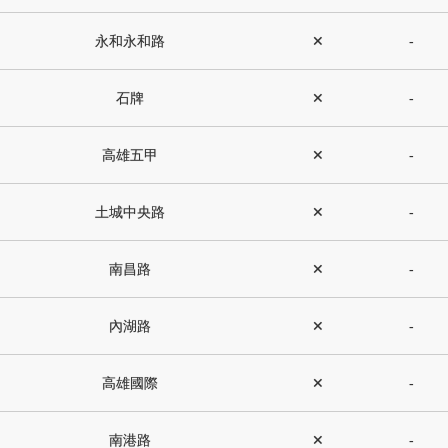
永和永和路
✕
-
石牌
✕
-
高雄五甲
✕
-
土城中央路
✕
-
南昌路
✕
-
內湖路
✕
-
高雄國際
✕
-
南港路
✕
-