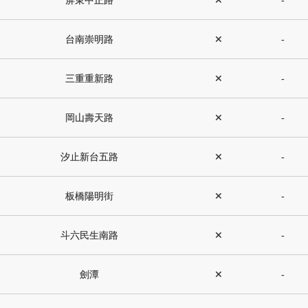
屏東中正路
✕
-
台南崇明路
✕
-
三重重新路
✕
-
岡山壽天路
✕
-
汐止新台五路
✕
-
板橋陽明街
✕
-
斗六民生南路
✕
-
劍潭
✕
-