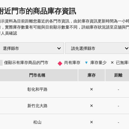
附近門市的商品庫存資訊
顯示資料為目前距離您最近的各門市資訊，由於庫存資訊更新時間為一小
前，實際庫存數量有可能與目前顯示數量不同，詳細庫存狀況請至店舖與
市人員確認
◆
僅顯示有庫存商品的門市
尚有庫存
▼
庫存量少
✕
已無庫
門市名稱
庫存
距離
彰化和平路
✕
-
新竹北大路
✕
-
松山
✕
-