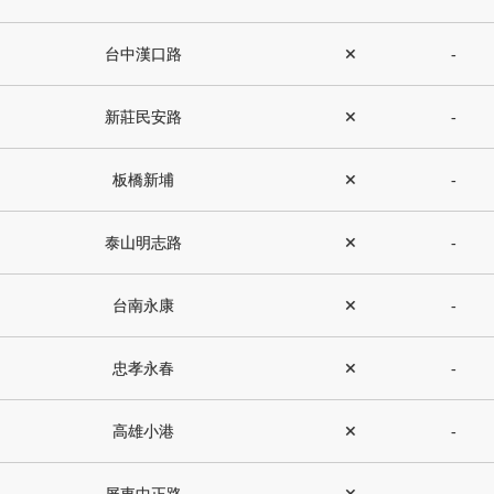
台中漢口路
✕
-
新莊民安路
✕
-
板橋新埔
✕
-
泰山明志路
✕
-
台南永康
✕
-
忠孝永春
✕
-
高雄小港
✕
-