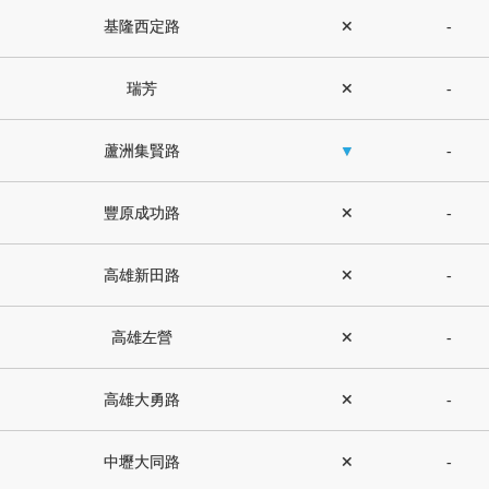
基隆西定路
✕
-
瑞芳
✕
-
蘆洲集賢路
▼
-
豐原成功路
✕
-
高雄新田路
✕
-
高雄左營
✕
-
高雄大勇路
✕
-
中壢大同路
✕
-