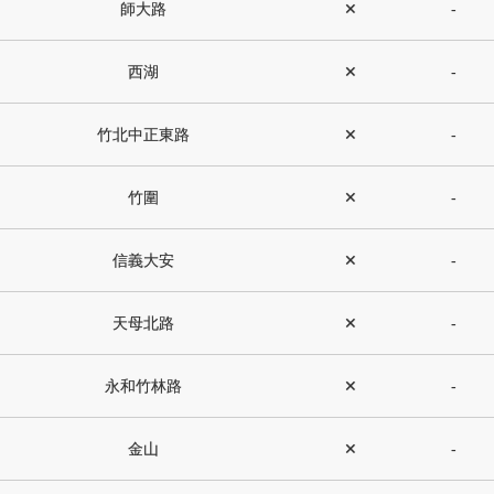
師大路
✕
-
西湖
✕
-
竹北中正東路
✕
-
竹圍
✕
-
信義大安
✕
-
天母北路
✕
-
永和竹林路
✕
-
金山
✕
-