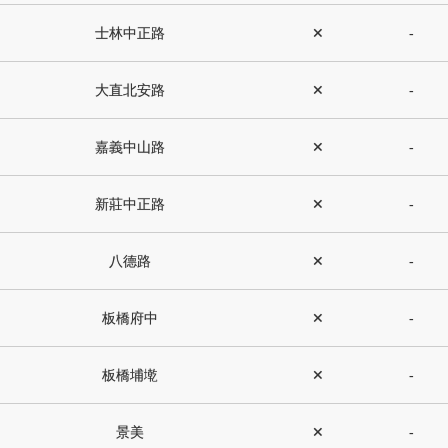
士林中正路
✕
-
大直北安路
✕
-
嘉義中山路
✕
-
新莊中正路
✕
-
八德路
✕
-
板橋府中
✕
-
板橋埔墘
✕
-
景美
✕
-