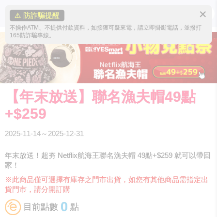
✕
⚠️ 防詐騙提醒
不操作ATM、不提供付款資料，如接獲可疑來電，請立即掛斷電話，並撥打
165防詐騙專線。
【年末放送】聯名漁夫帽49點
+$259
2025-11-14～2025-12-31
年末放送！超夯 Netflix航海王聯名漁夫帽 49點+$259 就可以帶回
家！
※此商品僅可選擇有庫存之門市出貨，如您有其他商品需指定出
貨門市，請分開訂購
0
目前點數
點