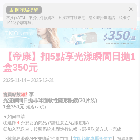
✕
⚠️ 防詐騙提醒
不操作ATM、不提供付款資料，如接獲可疑來電，請立即掛斷電話，並撥打
165防詐騙專線。
【帝康】扣5點享光漾瞬間日拋1
盒350元
2025-11-14～2025-12-31
享
會員點數
5
點
光漾瞬間日拋非球面軟性隱形眼鏡(30片裝)
1盒350元
(現省120元)
▼如何申請
①選擇
１
盒想要的商品 (*請注意左/右眼度數)
②加入配送車，按照系統步驟進行結帳→選擇取貨方式→完成
下載寶島眼鏡APP並綁定推薦門市【
立即領取專屬折價劵
】
(詳請參閱