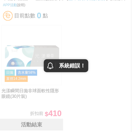
APP活動
說明)
0
目前點數
點
系統錯誤！
日拋
含水量58%
直徑14.2mm
光漾瞬間日拋非球面軟性隱形
眼鏡(30片裝)
410
折扣前
活動結束